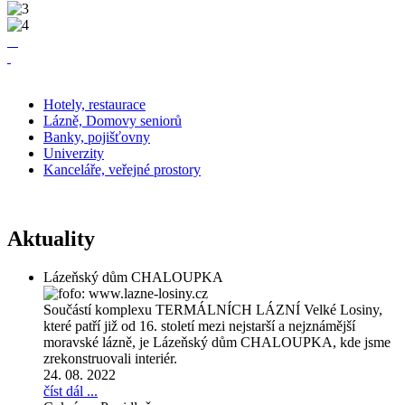
Hotely,
restaurace
Lázně,
Domovy seniorů
Banky,
pojišťovny
Univerzity
Kanceláře,
veřejné prostory
Aktuality
Lázeňský dům CHALOUPKA
Součástí komplexu TERMÁLNÍCH LÁZNÍ Velké Losiny,
které patří již od 16. století mezi nejstarší a nejznámější
moravské lázně, je Lázeňský dům CHALOUPKA, kde jsme
zrekonstruovali interiér.
24. 08. 2022
číst dál ...