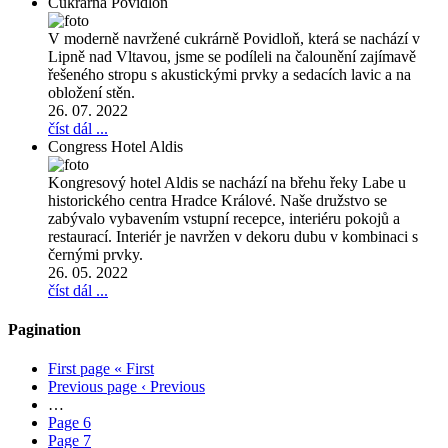
Cukrárna Povidloň
V moderně navržené cukrárně Povidloň, která se nachází v
Lipně nad Vltavou, jsme se podíleli na čalounění zajímavě
řešeného stropu s akustickými prvky a sedacích lavic a na
obložení stěn.
26. 07. 2022
číst dál ...
Congress Hotel Aldis
Kongresový hotel Aldis se nachází na břehu řeky Labe u
historického centra Hradce Králové. Naše družstvo se
zabývalo vybavením vstupní recepce, interiéru pokojů a
restaurací. Interiér je navržen v dekoru dubu v kombinaci s
černými prvky.
26. 05. 2022
číst dál ...
Pagination
First page
« First
Previous page
‹ Previous
…
Page
6
Page
7