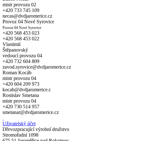
mistr provozu 02
+420 733 745 109
necas@dvdjaromerice.cz
Provoz 04 Nové Syrovice
Provoz 04 Nové Syrovice
+420 568 453 023
+420 568 453 022
Vlastimil
Štěpanovský
vedoucí provozu 04
+420 732 604 809
zavod.syrovice@dvdjaromerice.cz
Roman Kocáb
mistr provozu 04
+420 604 209 973
kocab@dvdjaromerice.c
Rostislav Smetana
mistr provozu 04
+420 730 514 957
smetanar@dvdjaromerice.cz
Uživatelský účet
Dřevozpracující výrobní družstvo
Stromořadní 1098
675 51 Jaroměřice nad Rokytnou