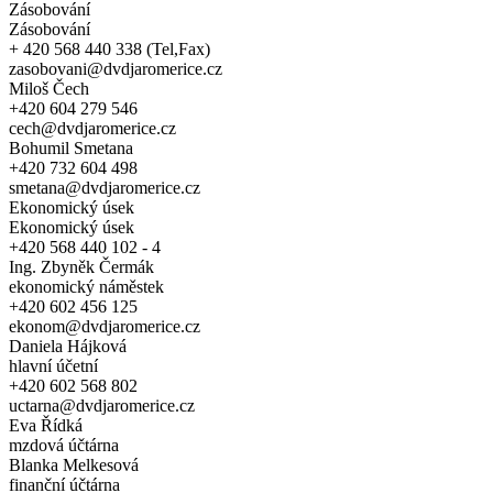
Zásobování
Zásobování
+ 420 568 440 338 (Tel,Fax)
zasobovani@dvdjaromerice.cz
Miloš Čech
+420 604 279 546
cech@dvdjaromerice.cz
Bohumil Smetana
+420 732 604 498
smetana@dvdjaromerice.cz
Ekonomický úsek
Ekonomický úsek
+420 568 440 102 - 4
Ing. Zbyněk Čermák
ekonomický náměstek
+420 602 456 125
ekonom@dvdjaromerice.cz
Daniela Hájková
hlavní účetní
+420 602 568 802
uctarna@dvdjaromerice.cz
Eva Řídká
mzdová účtárna
Blanka Melkesová
finanční účtárna