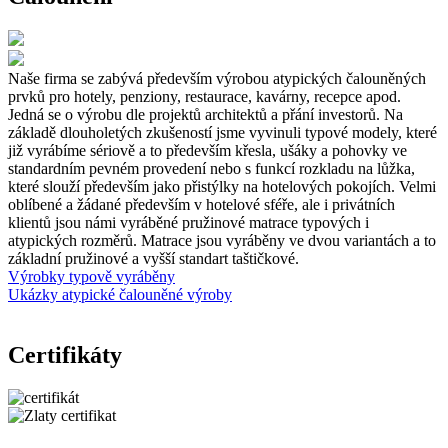
Naše firma se zabývá především výrobou atypických čalouněných
prvků pro hotely, penziony, restaurace, kavárny, recepce apod.
Jedná se o výrobu dle projektů architektů a přání investorů. Na
základě dlouholetých zkušeností jsme vyvinuli typové modely, které
již vyrábíme sériově a to především křesla, ušáky a pohovky ve
standardním pevném provedení nebo s funkcí rozkladu na lůžka,
které slouží především jako přistýlky na hotelových pokojích. Velmi
oblíbené a žádané především v hotelové sféře, ale i privátních
klientů jsou námi vyráběné pružinové matrace typových i
atypických rozměrů. Matrace jsou vyráběny ve dvou variantách a to
základní pružinové a vyšší standart taštičkové.
Výrobky typově vyráběny
Ukázky atypické čalouněné výroby
Certifikáty