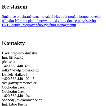
Ke stažení
Směrnice o ochraně oznamovatelů
Návod k použití koupelnového
nábytku
Národní plán obnovy – poskytnutí dotace na výstavbu
FVE
Politika integrovaného systému managmentu
Kontakty
Úsek předsedy družstva
Ing. Jiří Řídký
předseda
+420 568 440 325
ridky@dvdjaromerice.cz
Daniela Hájková
+420 568 440 102 - 5
dvd@dvdjaromerice.cz
Obchodní úsek
Obchodní úsek
+420 568 440 104
obchod@dvdjaromerice.cz
Ing. Libor Pavliš