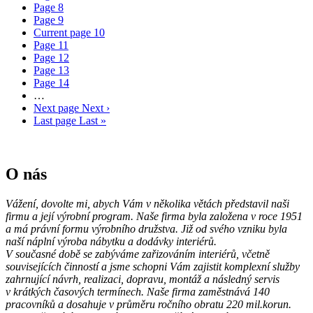
Page
8
Page
9
Current page
10
Page
11
Page
12
Page
13
Page
14
…
Next page
Next ›
Last page
Last »
O nás
Vážení,
dovolte mi, abych Vám v několika větách představil naši
firmu a její výrobní program.
Naše firma byla založena v roce 1951
a má právní formu výrobního družstva. Již od svého vzniku byla
naší náplní výroba nábytku a dodávky interiérů.
V současné době se zabýváme zařizováním interiérů, včetně
souvisejících činností a jsme schopni Vám zajistit komplexní služby
zahrnující návrh, realizaci, dopravu, montáž a následný servis
v krátkých časových termínech. Naše firma zaměstnává 140
pracovníků a dosahuje v průměru ročního obratu 220 mil.korun.