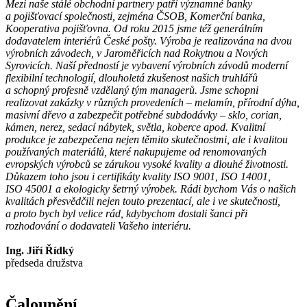
Mezi naše stálé obchodní partnery patří významné banky
a pojišťovací společnosti, zejména ČSOB, Komerční banka,
Kooperativa pojišťovna. Od roku 2015 jsme též generálním
dodavatelem interiérů České pošty. Výroba je realizována na dvou
výrobních závodech, v Jaroměřicích nad Rokytnou a Nových
Syrovicích. Naší předností je vybavení výrobních závodů moderní
flexibilní technologií, dlouholetá zkušenost našich truhlářů
a schopný profesně vzdělaný tým managerů.
Jsme schopni
realizovat zakázky v různých provedeních – melamín, přírodní dýha,
masivní dřevo a zabezpečit potřebné subdodávky – sklo, corian,
kámen, nerez, sedací nábytek, světla, koberce apod.
Kvalitní
produkce je zabezpečena nejen těmito skutečnostmi, ale i kvalitou
používaných materiálů, které nakupujeme od renomovaných
evropských výrobců se zárukou vysoké kvality a dlouhé životnosti.
Důkazem toho jsou i certifikáty kvality ISO 9001, ISO 14001,
ISO 45001 a ekologicky šetrný výrobek.
Rádi bychom Vás o našich
kvalitách přesvědčili nejen touto prezentací, ale i ve skutečnosti,
a proto bych byl velice rád, kdybychom dostali šanci při
rozhodování o dodavateli Vašeho interiéru.
Ing. Jiří Řídký
předseda družstva
Čalounění