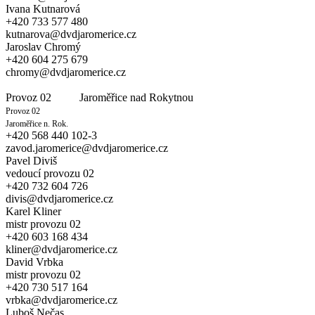
Ivana Kutnarová
+420 733 577 480
kutnarova@dvdjaromerice.cz
Jaroslav Chromý
+420 604 275 679
chromy@dvdjaromerice.cz
Provoz 02 Jaroměřice nad Rokytnou
Provoz 02
Jaroměřice
n. Rok.
+420 568 440 102-3
zavod.jaromerice@dvdjaromerice.cz
Pavel Diviš
vedoucí provozu 02
+420 732 604 726
divis@dvdjaromerice.cz
Karel Kliner
mistr provozu 02
+420 603 168 434
kliner@dvdjaromerice.cz
David Vrbka
mistr provozu 02
+420 730 517 164
vrbka@dvdjaromerice.cz
Luboš Nečas