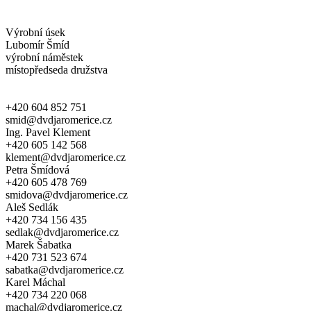
Výrobní úsek
Lubomír Šmíd
výrobní náměstek
místopředseda družstva
+420 604 852 751
smid@dvdjaromerice.cz
Ing. Pavel Klement
+420 605 142 568
klement@dvdjaromerice.cz
Petra Šmídová
+420 605 478 769
smidova@dvdjaromerice.cz
Aleš Sedlák
+420 734 156 435
sedlak@dvdjaromerice.cz
Marek Šabatka
+420 731 523 674
sabatka@dvdjaromerice.cz
Karel Máchal
+420 734 220 068
machal@dvdjaromerice.cz