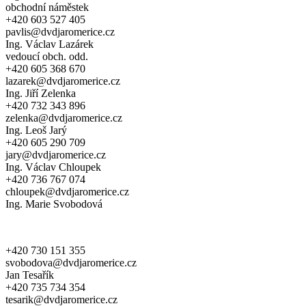
obchodní náměstek
+420 603 527 405
pavlis@dvdjaromerice.cz
Ing. Václav Lazárek
vedoucí obch. odd.
+420 605 368 670
lazarek@dvdjaromerice.cz
Ing. Jiří Zelenka
+420 732 343 896
zelenka@dvdjaromerice.cz
Ing. Leoš Jarý
+420 605 290 709
jary@dvdjaromerice.cz
Ing. Václav Chloupek
+420 736 767 074
chloupek@dvdjaromerice.cz
Ing. Marie Svobodová
+420 730 151 355
svobodova@dvdjaromerice.cz
Jan Tesařík
+420 735 734 354
tesarik@dvdjaromerice.cz