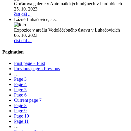
Gočárova galerie v Automatických mlýnech v Pardubicích
25. 10. 2023
číst dál ...
Lázně Luhačovice, a.s.
Expozice v areálu Vodoléčebného ústavu v Luhačovicích
06. 10. 2023
číst dál ...
Pagination
First page
« First
Previous page
‹ Previous
…
Page
3
Page
4
Page
5
Page
6
Current page
7
Page
8
Page
9
Page
10
Page
11
…