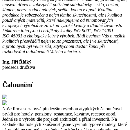
masivní dřevo a zabezpečit potřebné subdodávky – sklo, corian,
kámen, nerez, sedací nábytek, světla, koberce apod.
Kvalitní
produkce je zabezpečena nejen těmito skutečnostmi, ale i kvalitou
používaných materiálů, které nakupujeme od renomovaných
evropských výrobců se zárukou vysoké kvality a dlouhé životnosti.
Důkazem toho jsou i certifikáty kvality ISO 9001, ISO 14001,
ISO 45001 a ekologicky šetrný výrobek.
Rádi bychom Vás o našich
kvalitách přesvědčili nejen touto prezentací, ale i ve skutečnosti,
a proto bych byl velice rád, kdybychom dostali šanci při
rozhodování o dodavateli Vašeho interiéru.
Ing. Jiří Řídký
předseda družstva
Čalounění
Naše firma se zabývá především výrobou atypických čalouněných
prvků pro hotely, penziony, restaurace, kavárny, recepce apod.
Jedná se o výrobu dle projektů architektů a přání investorů. Na
základě dlouholetých zkušeností jsme vyvinuli typové modely, které
již vyrábíme sériově a to především křesla, ušáky a pohovky ve