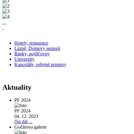
Hotely,
restaurace
Lázně,
Domovy seniorů
Banky,
pojišťovny
Univerzity
Kanceláře,
veřejné prostory
Aktuality
PF 2024
PF 2024
04. 12. 2023
číst dál ...
Gočárova galerie