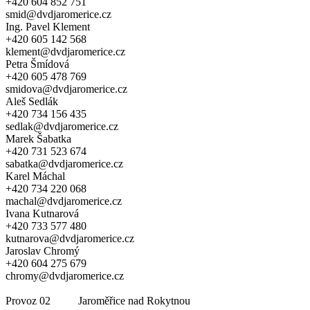
+420 604 852 751
smid@dvdjaromerice.cz
Ing. Pavel Klement
+420 605 142 568
klement@dvdjaromerice.cz
Petra Šmídová
+420 605 478 769
smidova@dvdjaromerice.cz
Aleš Sedlák
+420 734 156 435
sedlak@dvdjaromerice.cz
Marek Šabatka
+420 731 523 674
sabatka@dvdjaromerice.cz
Karel Máchal
+420 734 220 068
machal@dvdjaromerice.cz
Ivana Kutnarová
+420 733 577 480
kutnarova@dvdjaromerice.cz
Jaroslav Chromý
+420 604 275 679
chromy@dvdjaromerice.cz
Provoz 02 Jaroměřice nad Rokytnou