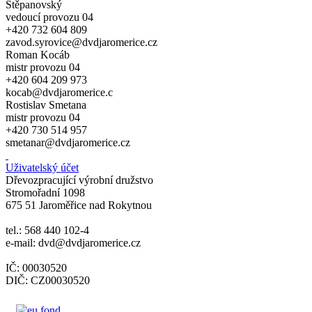
Štěpanovský
vedoucí provozu 04
+420 732 604 809
zavod.syrovice@dvdjaromerice.cz
Roman Kocáb
mistr provozu 04
+420 604 209 973
kocab@dvdjaromerice.c
Rostislav Smetana
mistr provozu 04
+420 730 514 957
smetanar@dvdjaromerice.cz
Uživatelský účet
Dřevozpracující výrobní družstvo
Stromořadní 1098
675 51 Jaroměřice nad Rokytnou
tel.: 568 440 102-4
e-mail: dvd@dvdjaromerice.cz
IČ: 00030520
DIČ: CZ00030520