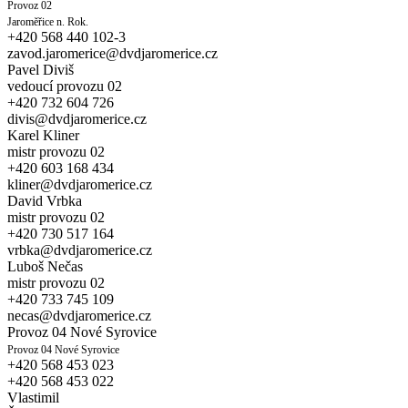
Provoz 02
Jaroměřice
n. Rok.
+420 568 440 102-3
zavod.jaromerice@dvdjaromerice.cz
Pavel Diviš
vedoucí provozu 02
+420 732 604 726
divis@dvdjaromerice.cz
Karel Kliner
mistr provozu 02
+420 603 168 434
kliner@dvdjaromerice.cz
David Vrbka
mistr provozu 02
+420 730 517 164
vrbka@dvdjaromerice.cz
Luboš Nečas
mistr provozu 02
+420 733 745 109
necas@dvdjaromerice.cz
Provoz 04 Nové Syrovice
Provoz 04 Nové Syrovice
+420 568 453 023
+420 568 453 022
Vlastimil