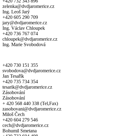
+420 732 343 896
zelenka@dvdjaromerice.cz
Ing. Leoš Jarý
+420 605 290 709
jary@dvdjaromerice.cz
Ing. Václav Chloupek
+420 736 767 074
chloupek@dvdjaromerice.cz
Ing. Marie Svobodová
+420 730 151 355
svobodova@dvdjaromerice.cz
Jan Tesařík
+420 735 734 354
tesarik@dvdjaromerice.cz
Zásobování
Zásobování
+ 420 568 440 338 (Tel,Fax)
zasobovani@dvdjaromerice.cz
Miloš Čech
+420 604 279 546
cech@dvdjaromerice.cz
Bohumil Smetana