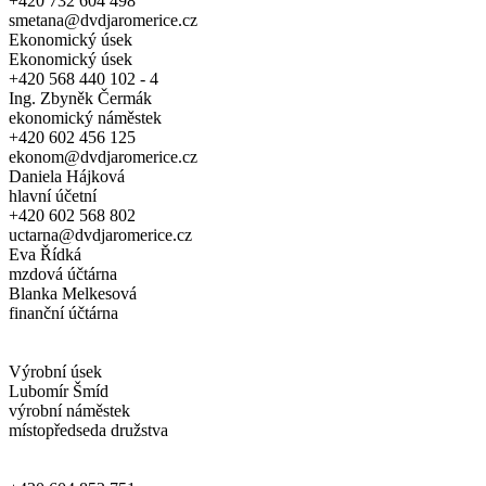
+420 732 604 498
smetana@dvdjaromerice.cz
Ekonomický úsek
Ekonomický úsek
+420 568 440 102 - 4
Ing. Zbyněk Čermák
ekonomický náměstek
+420 602 456 125
ekonom@dvdjaromerice.cz
Daniela Hájková
hlavní účetní
+420 602 568 802
uctarna@dvdjaromerice.cz
Eva Řídká
mzdová účtárna
Blanka Melkesová
finanční účtárna
Výrobní úsek
Lubomír Šmíd
výrobní náměstek
místopředseda družstva