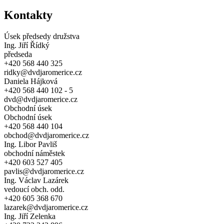
Kontakty
Úsek předsedy družstva
Ing. Jiří Řídký
předseda
+420 568 440 325
ridky@dvdjaromerice.cz
Daniela Hájková
+420 568 440 102 - 5
dvd@dvdjaromerice.cz
Obchodní úsek
Obchodní úsek
+420 568 440 104
obchod@dvdjaromerice.cz
Ing. Libor Pavliš
obchodní náměstek
+420 603 527 405
pavlis@dvdjaromerice.cz
Ing. Václav Lazárek
vedoucí obch. odd.
+420 605 368 670
lazarek@dvdjaromerice.cz
Ing. Jiří Zelenka