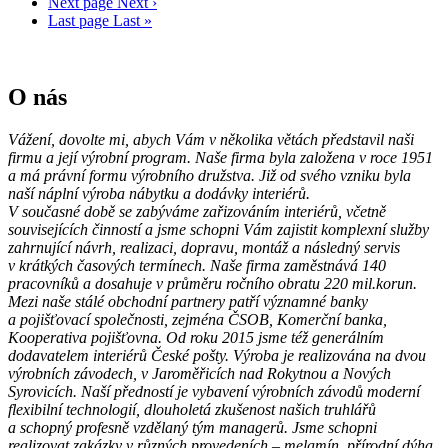
Next page
Next ›
Last page
Last »
O nás
Vážení,
dovolte mi, abych Vám v několika větách představil naši
firmu a její výrobní program.
Naše firma byla založena v roce 1951
a má právní formu výrobního družstva. Již od svého vzniku byla
naší náplní výroba nábytku a dodávky interiérů.
V současné době se zabýváme zařizováním interiérů, včetně
souvisejících činností a jsme schopni Vám zajistit komplexní služby
zahrnující návrh, realizaci, dopravu, montáž a následný servis
v krátkých časových termínech. Naše firma zaměstnává 140
pracovníků a dosahuje v průměru ročního obratu 220 mil.korun.
Mezi naše stálé obchodní partnery patří významné banky
a pojišťovací společnosti, zejména ČSOB, Komerční banka,
Kooperativa pojišťovna. Od roku 2015 jsme též generálním
dodavatelem interiérů České pošty. Výroba je realizována na dvou
výrobních závodech, v Jaroměřicích nad Rokytnou a Nových
Syrovicích. Naší předností je vybavení výrobních závodů moderní
flexibilní technologií, dlouholetá zkušenost našich truhlářů
a schopný profesně vzdělaný tým managerů.
Jsme schopni
realizovat zakázky v různých provedeních – melamín, přírodní dýha,