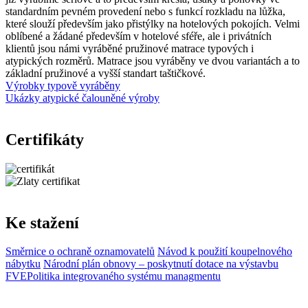
standardním pevném provedení nebo s funkcí rozkladu na lůžka,
které slouží především jako přistýlky na hotelových pokojích. Velmi
oblíbené a žádané především v hotelové sféře, ale i privátních
klientů jsou námi vyráběné pružinové matrace typových i
atypických rozměrů. Matrace jsou vyráběny ve dvou variantách a to
základní pružinové a vyšší standart taštičkové.
Výrobky typově vyráběny
Ukázky atypické čalouněné výroby
Certifikáty
Ke stažení
Směrnice o ochraně oznamovatelů
Návod k použití koupelnového
nábytku
Národní plán obnovy – poskytnutí dotace na výstavbu
FVE
Politika integrovaného systému managmentu