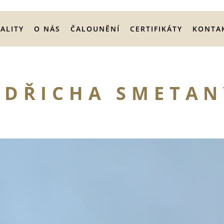
ALITY
O NÁS
ČALOUNĚNÍ
CERTIFIKÁTY
KONTA
EDŘICHA SMETAN
V
R
L