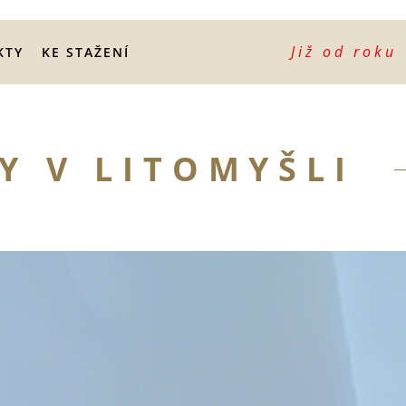
KTY
KE STAŽENÍ
Y V LITOMYŠLI
yrobili jsme nábytek do recepce
odného bytu Bedřicha Smetany v
itomyšli, který prošel generální