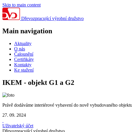
Skip to main content
Dřevozpracující výrobní družstvo
Main navigation
Aktuality
O nás
Čalounění
Certifikáty
Kontakty
Ke stažení
IKEM - objekt G1 a G2
Právě dodáváme interiérové vybavení do nově vybudovaného objektu G1
27. 09. 2024
Uživatelský účet
Dřevozpracující výrobní družstvo